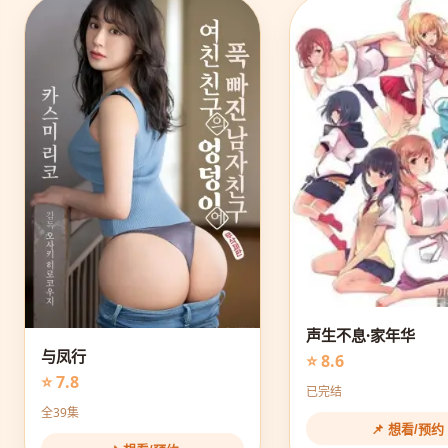
声生不息·家年华
与凤行
⭐ 8.6
⭐ 7.8
已完结
全39集
📌 想看/预约