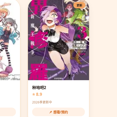
更新
种地吧2
⭐ 8.9
2026季更新中
📌 想看/预约