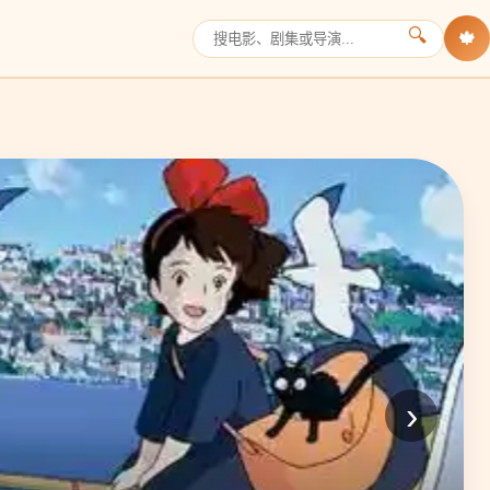
🔍
🍁
›