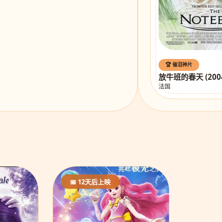
🏆 催泪神片
放牛班的春天 (200
法国
📅 12天后上映