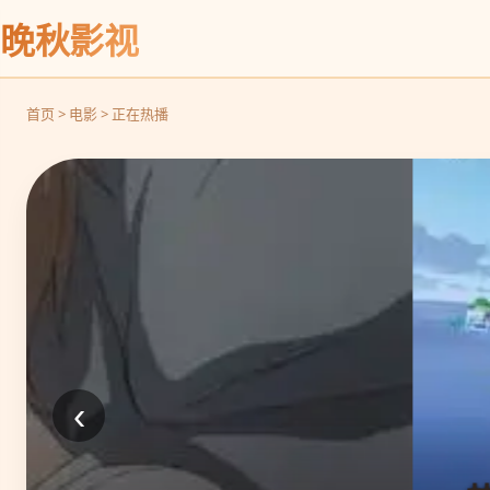
晚秋影视
首页 > 电影 > 正在热播
‹