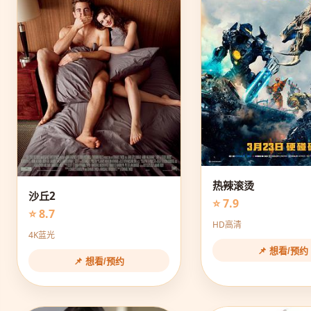
热辣滚烫
沙丘2
⭐ 7.9
⭐ 8.7
HD高清
4K蓝光
📌 想看/预约
📌 想看/预约