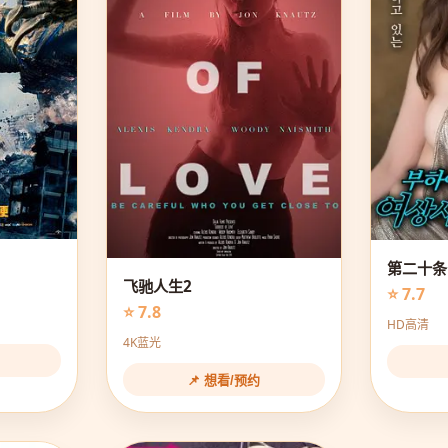
第二十条
飞驰人生2
⭐ 7.7
⭐ 7.8
HD高清
4K蓝光
📌 想看/预约