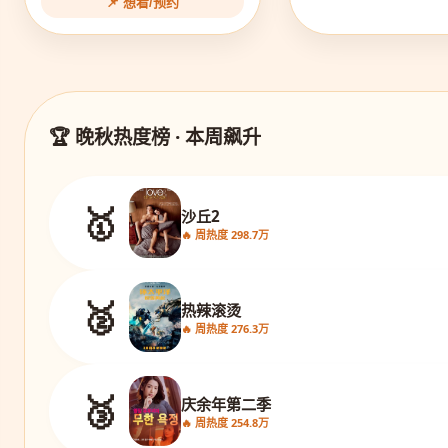
📌 想看/预约
🏆 晚秋热度榜 · 本周飙升
🥇
沙丘2
🔥 周热度 298.7万
🥈
热辣滚烫
🔥 周热度 276.3万
🥉
庆余年第二季
🔥 周热度 254.8万