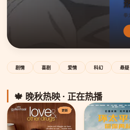
热辣滚烫
拳力蜕变 燃爆自我
立即观看 ▶
剧情
喜剧
爱情
科幻
悬疑
🍁 晚秋热映 · 正在热播
更新